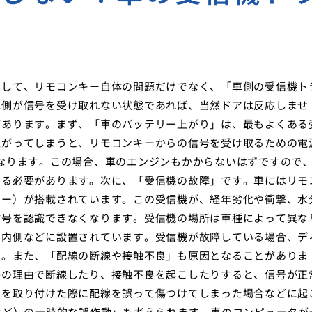
として、リモコンキー自体の問題だけでなく、「車側の受信機ト
車側が信号を受け取れない状態であれば、当然ドアは反応しませ
があります。まず、「車のバッテリー上がり」は、最もよくある
上がってしまうと、リモコンキーからの信号を受け取るための電
なります。この場合、車のエンジンもかからないはずですので
する必要があります。次に、「受信機の故障」です。車にはリモ
バー）が搭載されています。この受信機が、経年劣化や衝撃、水
信号を認識できなくなります。受信機の場所は車種によって異な
の内側などに設置されています。受信機が故障している場合、デ
す。また、「配線の断線や接触不良」も原因となることがありま
かの理由で断線したり、接触不良を起こしたりすると、信号が正
品を取り付けた際に配線を誤って傷つけてしまった場合などに起
など）の一時的な誤作動」も考えられます。車のコンピュータが